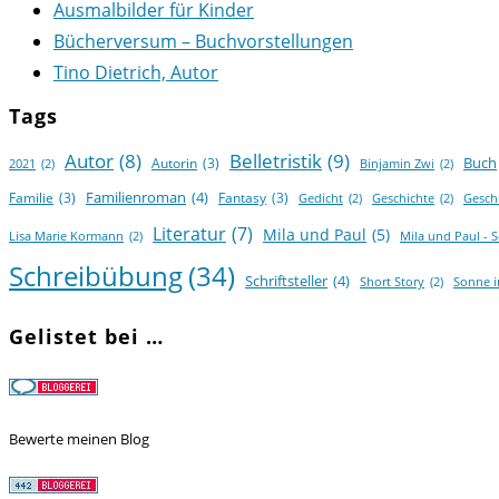
Ausmalbilder für Kinder
Bücherversum – Buchvorstellungen
Tino Dietrich, Autor
Tags
Autor
(8)
Belletristik
(9)
Buch
Autorin
(3)
2021
(2)
Binjamin Zwi
(2)
Familienroman
(4)
Familie
(3)
Fantasy
(3)
Gedicht
(2)
Geschichte
(2)
Gesch
Literatur
(7)
Mila und Paul
(5)
Lisa Marie Kormann
(2)
Mila und Paul - 
Schreibübung
(34)
Schriftsteller
(4)
Short Story
(2)
Sonne 
Gelistet bei …
Bewerte meinen Blog