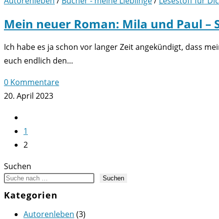
Autorenleben
/
Bücher - meine Lieblinge
/
Lesestoff für Di
Mein neuer Roman: Mila und Paul – 
Ich habe es ja schon vor langer Zeit angekündigt, dass m
euch endlich den…
0 Kommentare
20. April 2023
Zur
vorherigen
1
Seite
2
Suchen
Suchen
Kategorien
Autorenleben
(3)