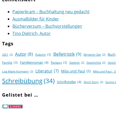
Papierkram – Buchhaltung neu gedacht
Ausmalbilder für Kinder
Bücherversum – Buchvorstellungen
Tino Dietrich, Autor
Tags
Autor
(8)
Belletristik
(9)
Buch
Autorin
(3)
2021
(2)
Binjamin Zwi
(2)
Familienroman
(4)
Familie
(3)
Fantasy
(3)
Gedicht
(2)
Geschichte
(2)
Gesch
Literatur
(7)
Mila und Paul
(5)
Lisa Marie Kormann
(2)
Mila und Paul - 
Schreibübung
(34)
Schriftsteller
(4)
Short Story
(2)
Sonne 
Gelistet bei …