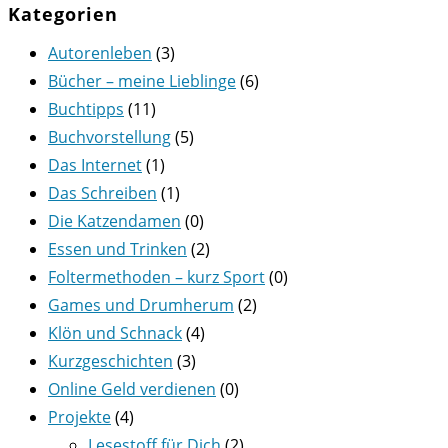
Kategorien
Autorenleben
(3)
Bücher – meine Lieblinge
(6)
Buchtipps
(11)
Buchvorstellung
(5)
Das Internet
(1)
Das Schreiben
(1)
Die Katzendamen
(0)
Essen und Trinken
(2)
Foltermethoden – kurz Sport
(0)
Games und Drumherum
(2)
Klön und Schnack
(4)
Kurzgeschichten
(3)
Online Geld verdienen
(0)
Projekte
(4)
Lesestoff für Dich
(2)