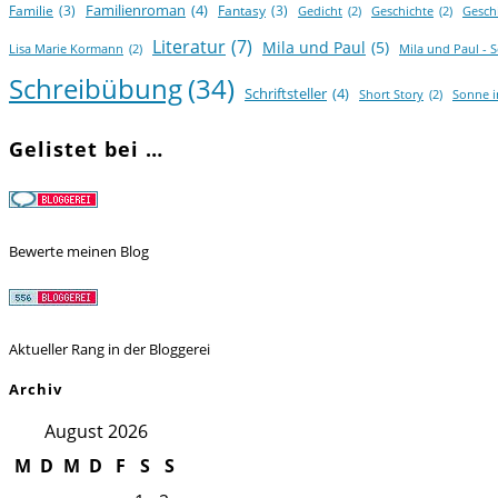
Familienroman
(4)
Familie
(3)
Fantasy
(3)
Gedicht
(2)
Geschichte
(2)
Gesch
Literatur
(7)
Mila und Paul
(5)
Lisa Marie Kormann
(2)
Mila und Paul - 
Schreibübung
(34)
Schriftsteller
(4)
Short Story
(2)
Sonne 
Gelistet bei …
Bewerte meinen Blog
Aktueller Rang in der Bloggerei
Archiv
August 2026
M
D
M
D
F
S
S