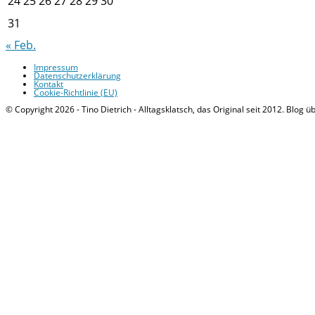
24
25
26
27
28
29
30
31
« Feb.
Impressum
Datenschutzerklärung
Kontakt
Cookie-Richtlinie (EU)
© Copyright 2026 - Tino Dietrich - Alltagsklatsch, das Original seit 2012. Blog ü