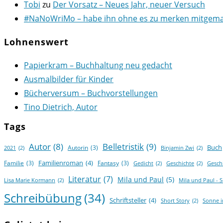
Tobi
zu
Der Vorsatz – Neues Jahr, neuer Versuch
#NaNoWriMo – habe ihn ohne es zu merken mitgemach
Lohnenswert
Papierkram – Buchhaltung neu gedacht
Ausmalbilder für Kinder
Bücherversum – Buchvorstellungen
Tino Dietrich, Autor
Tags
Autor
(8)
Belletristik
(9)
Buch
Autorin
(3)
2021
(2)
Binjamin Zwi
(2)
Familienroman
(4)
Familie
(3)
Fantasy
(3)
Gedicht
(2)
Geschichte
(2)
Gesch
Literatur
(7)
Mila und Paul
(5)
Lisa Marie Kormann
(2)
Mila und Paul - 
Schreibübung
(34)
Schriftsteller
(4)
Short Story
(2)
Sonne 