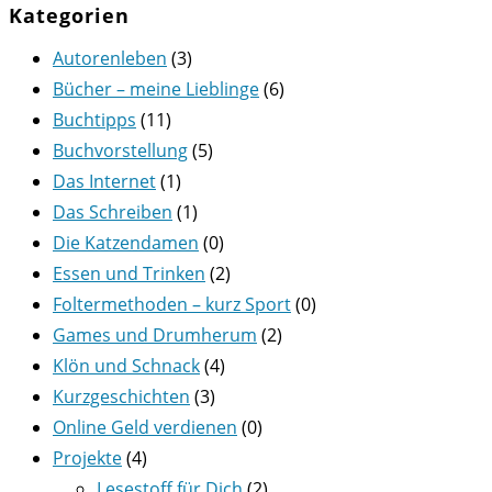
Kategorien
Autorenleben
(3)
Bücher – meine Lieblinge
(6)
Buchtipps
(11)
Buchvorstellung
(5)
Das Internet
(1)
Das Schreiben
(1)
Die Katzendamen
(0)
Essen und Trinken
(2)
Foltermethoden – kurz Sport
(0)
Games und Drumherum
(2)
Klön und Schnack
(4)
Kurzgeschichten
(3)
Online Geld verdienen
(0)
Projekte
(4)
Lesestoff für Dich
(2)