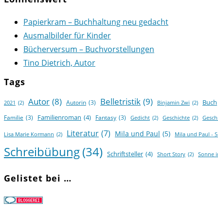
Papierkram – Buchhaltung neu gedacht
Ausmalbilder für Kinder
Bücherversum – Buchvorstellungen
Tino Dietrich, Autor
Tags
Autor
(8)
Belletristik
(9)
Buch
Autorin
(3)
2021
(2)
Binjamin Zwi
(2)
Familienroman
(4)
Familie
(3)
Fantasy
(3)
Gedicht
(2)
Geschichte
(2)
Gesch
Literatur
(7)
Mila und Paul
(5)
Lisa Marie Kormann
(2)
Mila und Paul - 
Schreibübung
(34)
Schriftsteller
(4)
Short Story
(2)
Sonne 
Gelistet bei …