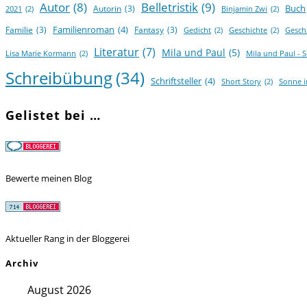
Autor
(8)
Belletristik
(9)
Buch
Autorin
(3)
2021
(2)
Binjamin Zwi
(2)
Familienroman
(4)
Familie
(3)
Fantasy
(3)
Gedicht
(2)
Geschichte
(2)
Gesch
Literatur
(7)
Mila und Paul
(5)
Lisa Marie Kormann
(2)
Mila und Paul - 
Schreibübung
(34)
Schriftsteller
(4)
Short Story
(2)
Sonne 
Gelistet bei …
Bewerte meinen Blog
Aktueller Rang in der Bloggerei
Archiv
August 2026