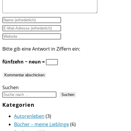
Gib
deinen
Gib
Namen
deine
Gib
oder
E-
deine
Bitte gib eine Antwort in Ziffern ein:
Benutzernamen
Mail-
Website-
zum
Adresse
URL
fünfzehn − neun =
Kommentieren
zum
ein
ein
Kommentieren
(optional)
ein
Suchen
Suchen
Kategorien
Autorenleben
(3)
Bücher – meine Lieblinge
(6)