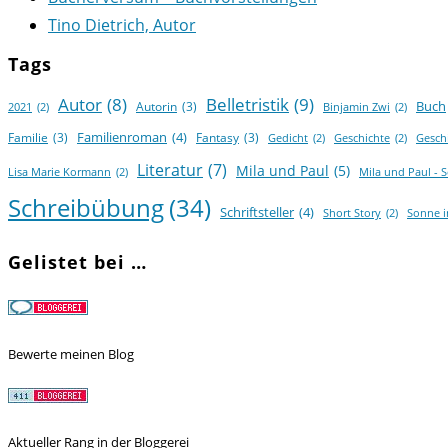
Tino Dietrich, Autor
Tags
Autor
(8)
Belletristik
(9)
Buch
Autorin
(3)
2021
(2)
Binjamin Zwi
(2)
Familienroman
(4)
Familie
(3)
Fantasy
(3)
Gedicht
(2)
Geschichte
(2)
Gesch
Literatur
(7)
Mila und Paul
(5)
Lisa Marie Kormann
(2)
Mila und Paul - 
Schreibübung
(34)
Schriftsteller
(4)
Short Story
(2)
Sonne 
Gelistet bei …
Bewerte meinen Blog
Aktueller Rang in der Bloggerei