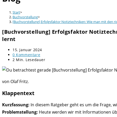
Start
>
Buchvorstellung
>
[Buchvorstellung] Erfolgsfaktor Notiztechniken: Wie man mit den rich
[Buchvorstellung] Erfolgsfaktor Notiztech
lernt
Beitrag
15. Januar 2024
veröffentlicht:
Beitrags-
0 Kommentare
Kommentare:
Lesedauer:
2 Min. Lesedauer
von Olaf Fritz.
Klappentext
Kurzfassung:
In diesem Ratgeber geht es um die Frage, wie
Problemstellung:
Heute werden wir mit Informationen überf