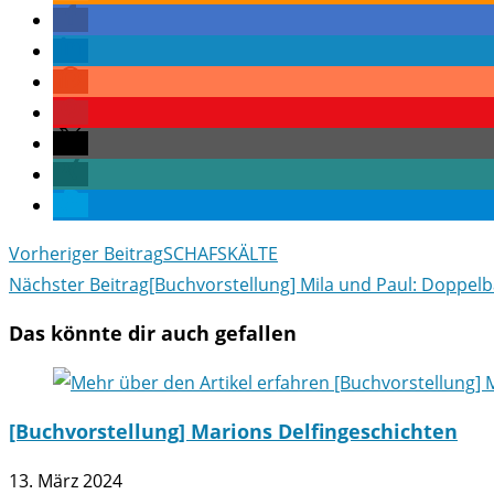
Weitere
Vorheriger Beitrag
SCHAFSKÄLTE
Artikel
Nächster Beitrag
[Buchvorstellung] Mila und Paul: Doppel
ansehen
Das könnte dir auch gefallen
[Buchvorstellung] Marions Delfingeschichten
13. März 2024