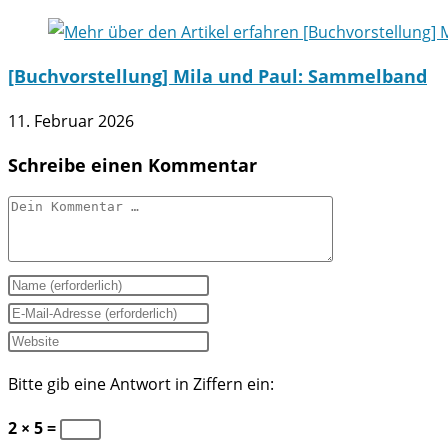
[Buchvorstellung] Mila und Paul: Sammelband
11. Februar 2026
Schreibe einen Kommentar
Kommentar
Gib
deinen
Gib
Namen
deine
Gib
oder
E-
deine
Bitte gib eine Antwort in Ziffern ein:
Benutzernamen
Mail-
Website-
zum
Adresse
URL
2 × 5 =