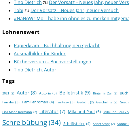
Tino Dietrich
zu
Der Vorsatz – Neues Jahr, neuer Ver
Tobi
zu
Der Vorsatz – Neues Jahr, neuer Versuch
#NaNoWriMo – habe ihn ohne es zu merken mitgemach
Lohnenswert
Papierkram – Buchhaltung neu gedacht
Ausmalbilder für Kinder
Bücherversum – Buchvorstellungen
Tino Dietrich, Autor
Tags
Autor
(8)
Belletristik
(9)
Buch
Autorin
(3)
2021
(2)
Binjamin Zwi
(2)
Familienroman
(4)
Familie
(3)
Fantasy
(3)
Gedicht
(2)
Geschichte
(2)
Gesch
Literatur
(7)
Mila und Paul
(5)
Lisa Marie Kormann
(2)
Mila und Paul - 
Schreibübung
(34)
Schriftsteller
(4)
Short Story
(2)
Sonne 