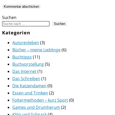
Kommentieren
zum
ein
ein
Kommentieren
(optional)
ein
Suchen
Suchen
Kategorien
Autorenleben
(3)
Bücher – meine Lieblinge
(6)
Buchtipps
(11)
Buchvorstellung
(5)
Das Internet
(1)
Das Schreiben
(1)
Die Katzendamen
(0)
Essen und Trinken
(2)
Foltermethoden – kurz Sport
(0)
Games und Drumherum
(2)
Klön und Schnack
(4)