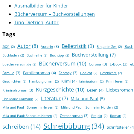
Ausmalbilder für Kinder
Bücherversum – Buchvorstellungen
Tino Dietrich, Autor
Tags
Autor
(8)
Belletristik
(9)
Buch
Autorin
(3)
2021
(2)
Binjamin Zwi
(2)
Buchvorstellung
(7)
Buchladen
(2)
Buchreihe
(2)
Buchtipp
(2)
Bücherversum
(10)
Corona
(3)
E-Book
(3)
e
buecherversum.de
(2)
Familienroman
(4)
Familie
(3)
Fantasy
(3)
Gedicht
(2)
Geschichte
(2)
Krimi
(4)
Geschichten
(2)
Hamburgroman
(2)
krimiautorin
(2)
Krimi lesen
(2)
Kurzgeschichte
(10)
Liebesroman
Lesen
(4)
Kriminalroman
(3)
Literatur
(7)
Mila und Paul
(5)
Lisa Marie Kormann
(2)
Mila und Paul - Sonne im Herzen
(2)
Mila und Paul - Sonne im Norden
(2)
Ostseeroman
(3)
Mila und Paul: Sonne im Herzen
(2)
Projekt
(2)
Roman
(2)
Schreibübung
(34)
schreiben
(14)
Schriftsteller
(4