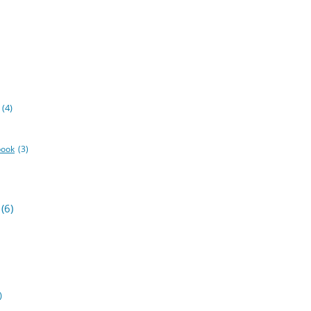
(4)
book
(3)
(6)
)