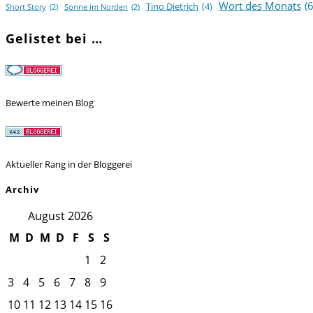
Wort des Monats
(6
Tino Dietrich
(4)
Short Story
(2)
Sonne im Norden
(2)
Gelistet bei …
Bewerte meinen Blog
Aktueller Rang in der Bloggerei
Archiv
August 2026
M
D
M
D
F
S
S
1
2
3
4
5
6
7
8
9
10
11
12
13
14
15
16