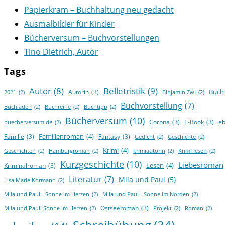
Papierkram – Buchhaltung neu gedacht
Ausmalbilder für Kinder
Bücherversum – Buchvorstellungen
Tino Dietrich, Autor
Tags
Autor
(8)
Belletristik
(9)
Buch
Autorin
(3)
2021
(2)
Binjamin Zwi
(2)
Buchvorstellung
(7)
Buchladen
(2)
Buchreihe
(2)
Buchtipp
(2)
Bücherversum
(10)
Corona
(3)
E-Book
(3)
e
buecherversum.de
(2)
Familienroman
(4)
Familie
(3)
Fantasy
(3)
Gedicht
(2)
Geschichte
(2)
Krimi
(4)
Geschichten
(2)
Hamburgroman
(2)
krimiautorin
(2)
Krimi lesen
(2)
Kurzgeschichte
(10)
Liebesroman
Lesen
(4)
Kriminalroman
(3)
Literatur
(7)
Mila und Paul
(5)
Lisa Marie Kormann
(2)
Mila und Paul - Sonne im Herzen
(2)
Mila und Paul - Sonne im Norden
(2)
Ostseeroman
(3)
Mila und Paul: Sonne im Herzen
(2)
Projekt
(2)
Roman
(2)