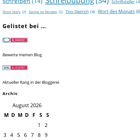
Schreibübung
(34)
schreiben
(14)
Schriftsteller
(4
Wort des Monats
(6
Tino Dietrich
(4)
Short Story
(2)
Sonne im Norden
(2)
Gelistet bei …
Bewerte meinen Blog
Aktueller Rang in der Bloggerei
Archiv
August 2026
M
D
M
D
F
S
S
1
2
3
4
5
6
7
8
9