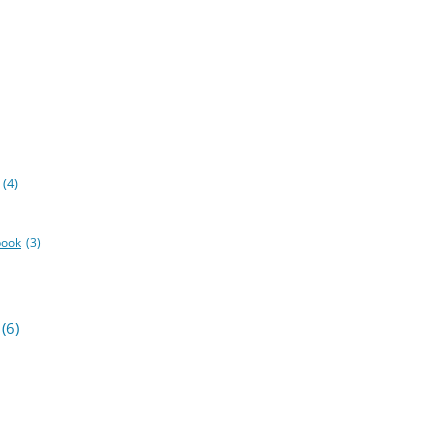
(4)
book
(3)
(6)