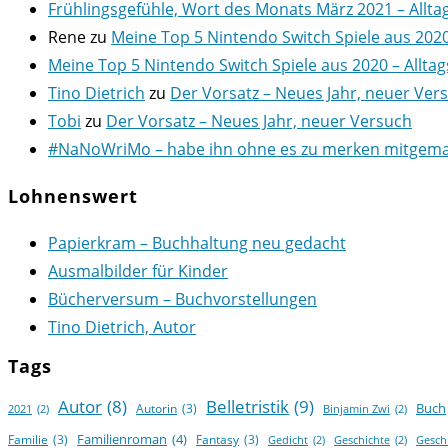
Frühlingsgefühle, Wort des Monats März 2021 – Allta
Rene
zu
Meine Top 5 Nintendo Switch Spiele aus 202
Meine Top 5 Nintendo Switch Spiele aus 2020 – Alltag
Tino Dietrich
zu
Der Vorsatz – Neues Jahr, neuer Ver
Tobi
zu
Der Vorsatz – Neues Jahr, neuer Versuch
#NaNoWriMo – habe ihn ohne es zu merken mitgemach
Lohnenswert
Papierkram – Buchhaltung neu gedacht
Ausmalbilder für Kinder
Bücherversum – Buchvorstellungen
Tino Dietrich, Autor
Tags
Autor
(8)
Belletristik
(9)
Buch
Autorin
(3)
2021
(2)
Binjamin Zwi
(2)
Familienroman
(4)
Familie
(3)
Fantasy
(3)
Gedicht
(2)
Geschichte
(2)
Gesch