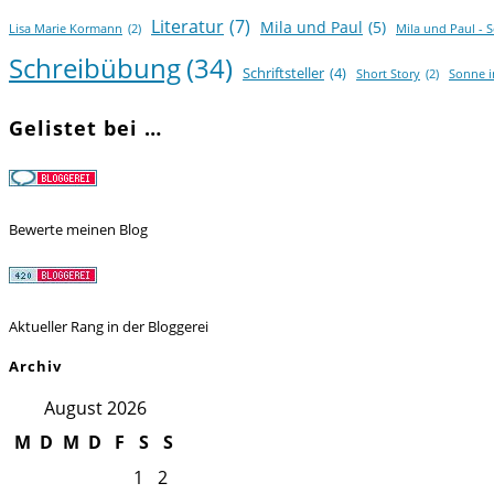
Literatur
(7)
Mila und Paul
(5)
Lisa Marie Kormann
(2)
Mila und Paul - 
Schreibübung
(34)
Schriftsteller
(4)
Short Story
(2)
Sonne 
Gelistet bei …
Bewerte meinen Blog
Aktueller Rang in der Bloggerei
Archiv
August 2026
M
D
M
D
F
S
S
1
2