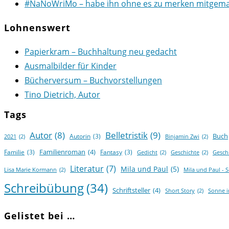
#NaNoWriMo – habe ihn ohne es zu merken mitgemach
Lohnenswert
Papierkram – Buchhaltung neu gedacht
Ausmalbilder für Kinder
Bücherversum – Buchvorstellungen
Tino Dietrich, Autor
Tags
Autor
(8)
Belletristik
(9)
Buch
Autorin
(3)
2021
(2)
Binjamin Zwi
(2)
Familienroman
(4)
Familie
(3)
Fantasy
(3)
Gedicht
(2)
Geschichte
(2)
Gesch
Literatur
(7)
Mila und Paul
(5)
Lisa Marie Kormann
(2)
Mila und Paul - 
Schreibübung
(34)
Schriftsteller
(4)
Short Story
(2)
Sonne 
Gelistet bei …