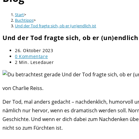
Start
>
Buchtipps
>
Und der Tod fragte sich, ob er (un)endlich ist
Und der Tod fragte sich, ob er (un)endlich 
Beitrag
26. Oktober 2023
veröffentlicht:
Beitrags-
0 Kommentare
Kommentare:
Lesedauer:
2 Min. Lesedauer
von Charlie Reiss.
Der Tod, mal anders gedacht – nachdenklich, humorvoll un
nämlich nur hervor, wenn es dramatisch werden soll. Norm
Geschichte. Und wenn er dich dabei zum Nachdenken über di
nicht so zum Fürchten ist.