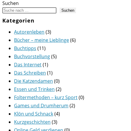
ein
Suchen
Suchen
Kategorien
Autorenleben
(3)
Bücher – meine Lieblinge
(6)
Buchtipps
(11)
Buchvorstellung
(5)
Das Internet
(1)
Das Schreiben
(1)
Die Katzendamen
(0)
Essen und Trinken
(2)
Foltermethoden – kurz Sport
(0)
Games und Drumherum
(2)
Klön und Schnack
(4)
Kurzgeschichten
(3)
Online Geld verdienen
(0)