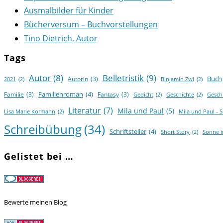
Ausmalbilder für Kinder
Bücherversum – Buchvorstellungen
Tino Dietrich, Autor
Tags
Autor
(8)
Belletristik
(9)
Buch
Autorin
(3)
2021
(2)
Binjamin Zwi
(2)
Familienroman
(4)
Familie
(3)
Fantasy
(3)
Gedicht
(2)
Geschichte
(2)
Gesch
Literatur
(7)
Mila und Paul
(5)
Lisa Marie Kormann
(2)
Mila und Paul - 
Schreibübung
(34)
Schriftsteller
(4)
Short Story
(2)
Sonne 
Gelistet bei …
Bewerte meinen Blog