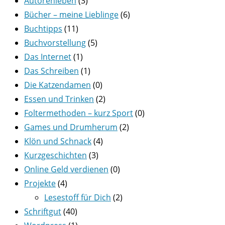
Autorenleben
(3)
Bücher – meine Lieblinge
(6)
Buchtipps
(11)
Buchvorstellung
(5)
Das Internet
(1)
Das Schreiben
(1)
Die Katzendamen
(0)
Essen und Trinken
(2)
Foltermethoden – kurz Sport
(0)
Games und Drumherum
(2)
Klön und Schnack
(4)
Kurzgeschichten
(3)
Online Geld verdienen
(0)
Projekte
(4)
Lesestoff für Dich
(2)
Schriftgut
(40)