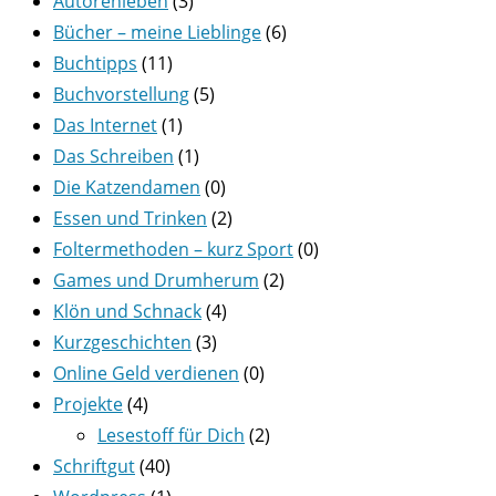
Autorenleben
(3)
Bücher – meine Lieblinge
(6)
Buchtipps
(11)
Buchvorstellung
(5)
Das Internet
(1)
Das Schreiben
(1)
Die Katzendamen
(0)
Essen und Trinken
(2)
Foltermethoden – kurz Sport
(0)
Games und Drumherum
(2)
Klön und Schnack
(4)
Kurzgeschichten
(3)
Online Geld verdienen
(0)
Projekte
(4)
Lesestoff für Dich
(2)
Schriftgut
(40)