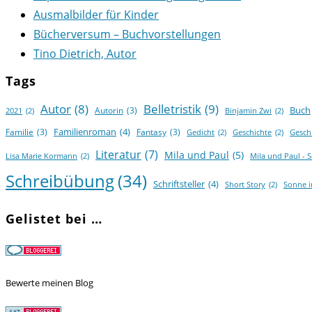
Ausmalbilder für Kinder
Bücherversum – Buchvorstellungen
Tino Dietrich, Autor
Tags
Autor
(8)
Belletristik
(9)
Buch
Autorin
(3)
2021
(2)
Binjamin Zwi
(2)
Familienroman
(4)
Familie
(3)
Fantasy
(3)
Gedicht
(2)
Geschichte
(2)
Gesch
Literatur
(7)
Mila und Paul
(5)
Lisa Marie Kormann
(2)
Mila und Paul - 
Schreibübung
(34)
Schriftsteller
(4)
Short Story
(2)
Sonne 
Gelistet bei …
Bewerte meinen Blog