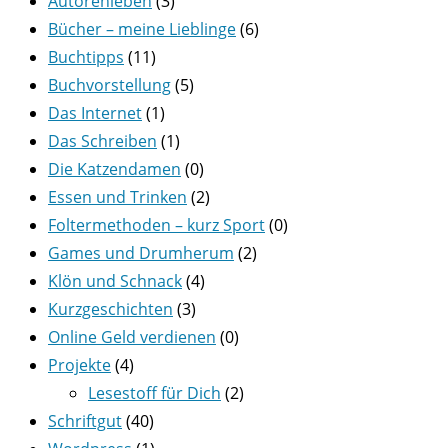
Autorenleben
(3)
Bücher – meine Lieblinge
(6)
Buchtipps
(11)
Buchvorstellung
(5)
Das Internet
(1)
Das Schreiben
(1)
Die Katzendamen
(0)
Essen und Trinken
(2)
Foltermethoden – kurz Sport
(0)
Games und Drumherum
(2)
Klön und Schnack
(4)
Kurzgeschichten
(3)
Online Geld verdienen
(0)
Projekte
(4)
Lesestoff für Dich
(2)
Schriftgut
(40)