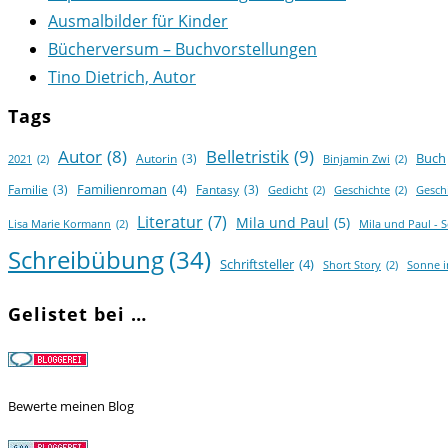
Ausmalbilder für Kinder
Bücherversum – Buchvorstellungen
Tino Dietrich, Autor
Tags
Autor
(8)
Belletristik
(9)
Buch
Autorin
(3)
2021
(2)
Binjamin Zwi
(2)
Familienroman
(4)
Familie
(3)
Fantasy
(3)
Gedicht
(2)
Geschichte
(2)
Gesch
Literatur
(7)
Mila und Paul
(5)
Lisa Marie Kormann
(2)
Mila und Paul - 
Schreibübung
(34)
Schriftsteller
(4)
Short Story
(2)
Sonne 
Gelistet bei …
Bewerte meinen Blog