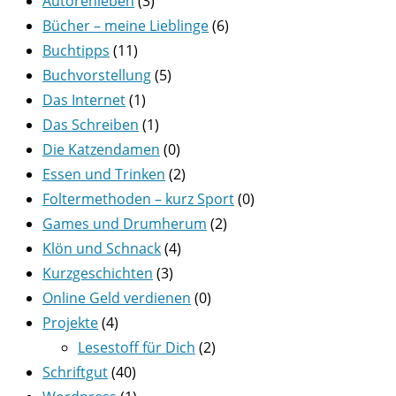
Autorenleben
(3)
Bücher – meine Lieblinge
(6)
Buchtipps
(11)
Buchvorstellung
(5)
Das Internet
(1)
Das Schreiben
(1)
Die Katzendamen
(0)
Essen und Trinken
(2)
Foltermethoden – kurz Sport
(0)
Games und Drumherum
(2)
Klön und Schnack
(4)
Kurzgeschichten
(3)
Online Geld verdienen
(0)
Projekte
(4)
Lesestoff für Dich
(2)
Schriftgut
(40)