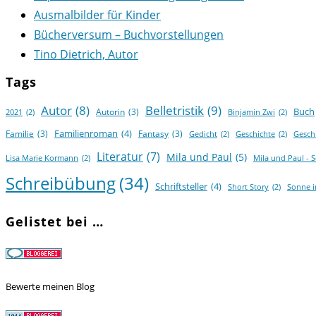
Ausmalbilder für Kinder
Bücherversum – Buchvorstellungen
Tino Dietrich, Autor
Tags
Autor
(8)
Belletristik
(9)
Buch
Autorin
(3)
2021
(2)
Binjamin Zwi
(2)
Familienroman
(4)
Familie
(3)
Fantasy
(3)
Gedicht
(2)
Geschichte
(2)
Gesch
Literatur
(7)
Mila und Paul
(5)
Lisa Marie Kormann
(2)
Mila und Paul - 
Schreibübung
(34)
Schriftsteller
(4)
Short Story
(2)
Sonne 
Gelistet bei …
Bewerte meinen Blog