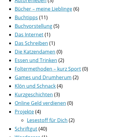
Autorenleben
(3)
Bücher – meine Lieblinge
(6)
Buchtipps
(11)
Buchvorstellung
(5)
Das Internet
(1)
Das Schreiben
(1)
Die Katzendamen
(0)
Essen und Trinken
(2)
Foltermethoden – kurz Sport
(0)
Games und Drumherum
(2)
Klön und Schnack
(4)
Kurzgeschichten
(3)
Online Geld verdienen
(0)
Projekte
(4)
Lesestoff für Dich
(2)
Schriftgut
(40)