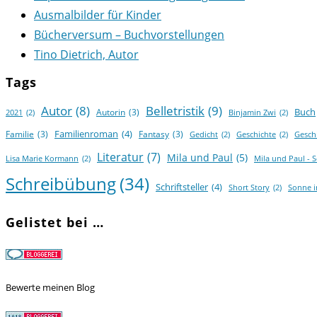
Ausmalbilder für Kinder
Bücherversum – Buchvorstellungen
Tino Dietrich, Autor
Tags
Autor
(8)
Belletristik
(9)
Buch
Autorin
(3)
2021
(2)
Binjamin Zwi
(2)
Familienroman
(4)
Familie
(3)
Fantasy
(3)
Gedicht
(2)
Geschichte
(2)
Gesch
Literatur
(7)
Mila und Paul
(5)
Lisa Marie Kormann
(2)
Mila und Paul - 
Schreibübung
(34)
Schriftsteller
(4)
Short Story
(2)
Sonne 
Gelistet bei …
Bewerte meinen Blog