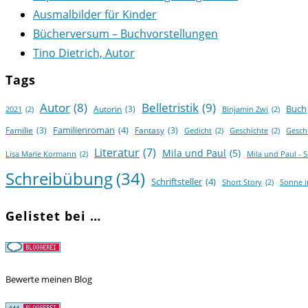
Ausmalbilder für Kinder
Bücherversum – Buchvorstellungen
Tino Dietrich, Autor
Tags
Autor
(8)
Belletristik
(9)
Buch
Autorin
(3)
2021
(2)
Binjamin Zwi
(2)
Familienroman
(4)
Familie
(3)
Fantasy
(3)
Gedicht
(2)
Geschichte
(2)
Gesch
Literatur
(7)
Mila und Paul
(5)
Lisa Marie Kormann
(2)
Mila und Paul - 
Schreibübung
(34)
Schriftsteller
(4)
Short Story
(2)
Sonne 
Gelistet bei …
Bewerte meinen Blog