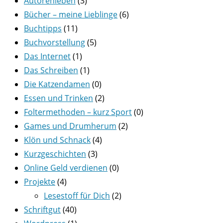
Autorenleben
(3)
Bücher – meine Lieblinge
(6)
Buchtipps
(11)
Buchvorstellung
(5)
Das Internet
(1)
Das Schreiben
(1)
Die Katzendamen
(0)
Essen und Trinken
(2)
Foltermethoden – kurz Sport
(0)
Games und Drumherum
(2)
Klön und Schnack
(4)
Kurzgeschichten
(3)
Online Geld verdienen
(0)
Projekte
(4)
Lesestoff für Dich
(2)
Schriftgut
(40)