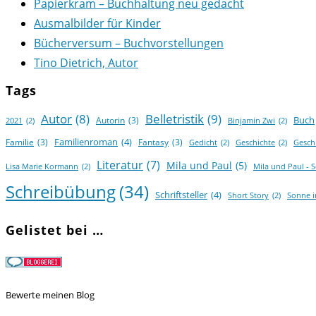
Papierkram – Buchhaltung neu gedacht
Ausmalbilder für Kinder
Bücherversum – Buchvorstellungen
Tino Dietrich, Autor
Tags
Autor
(8)
Belletristik
(9)
Buch
Autorin
(3)
2021
(2)
Binjamin Zwi
(2)
Familienroman
(4)
Familie
(3)
Fantasy
(3)
Gedicht
(2)
Geschichte
(2)
Gesch
Literatur
(7)
Mila und Paul
(5)
Lisa Marie Kormann
(2)
Mila und Paul - 
Schreibübung
(34)
Schriftsteller
(4)
Short Story
(2)
Sonne 
Gelistet bei …
Bewerte meinen Blog