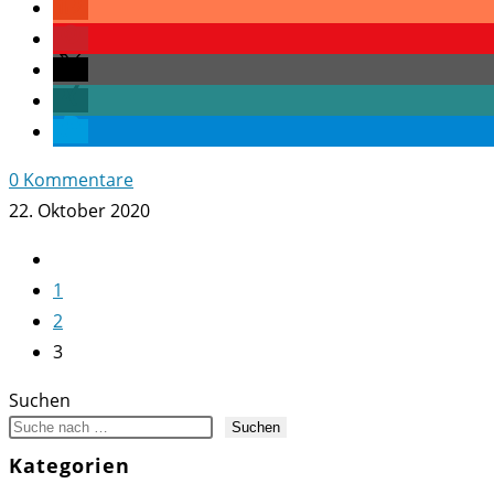
0 Kommentare
22. Oktober 2020
Zur
vorherigen
1
Seite
2
3
Suchen
Suchen
Kategorien