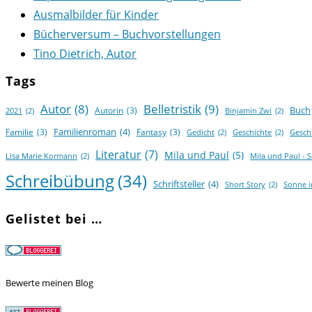
Ausmalbilder für Kinder
Bücherversum – Buchvorstellungen
Tino Dietrich, Autor
Tags
Autor
(8)
Belletristik
(9)
Buch
Autorin
(3)
2021
(2)
Binjamin Zwi
(2)
Familienroman
(4)
Familie
(3)
Fantasy
(3)
Gedicht
(2)
Geschichte
(2)
Gesch
Literatur
(7)
Mila und Paul
(5)
Lisa Marie Kormann
(2)
Mila und Paul - 
Schreibübung
(34)
Schriftsteller
(4)
Short Story
(2)
Sonne 
Gelistet bei …
Bewerte meinen Blog