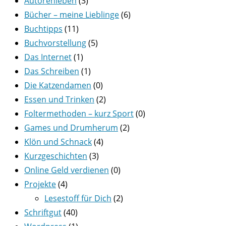
Autorenleben
(3)
Bücher – meine Lieblinge
(6)
Buchtipps
(11)
Buchvorstellung
(5)
Das Internet
(1)
Das Schreiben
(1)
Die Katzendamen
(0)
Essen und Trinken
(2)
Foltermethoden – kurz Sport
(0)
Games und Drumherum
(2)
Klön und Schnack
(4)
Kurzgeschichten
(3)
Online Geld verdienen
(0)
Projekte
(4)
Lesestoff für Dich
(2)
Schriftgut
(40)