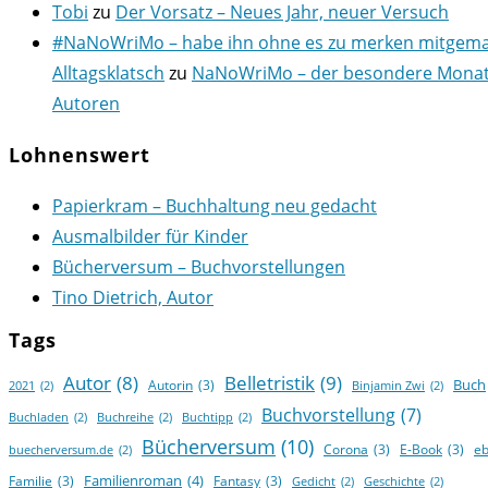
Tobi
zu
Der Vorsatz – Neues Jahr, neuer Versuch
#NaNoWriMo – habe ihn ohne es zu merken mitgema
Alltagsklatsch
zu
NaNoWriMo – der besondere Monat
Autoren
Lohnenswert
Papierkram – Buchhaltung neu gedacht
Ausmalbilder für Kinder
Bücherversum – Buchvorstellungen
Tino Dietrich, Autor
Tags
Autor
(8)
Belletristik
(9)
Buch
Autorin
(3)
2021
(2)
Binjamin Zwi
(2)
Buchvorstellung
(7)
Buchladen
(2)
Buchreihe
(2)
Buchtipp
(2)
Bücherversum
(10)
Corona
(3)
E-Book
(3)
e
buecherversum.de
(2)
Familienroman
(4)
Familie
(3)
Fantasy
(3)
Gedicht
(2)
Geschichte
(2)