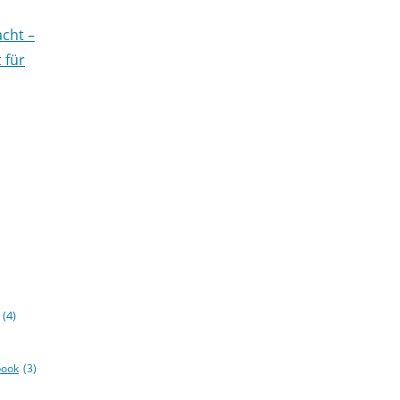
cht –
 für
(4)
book
(3)