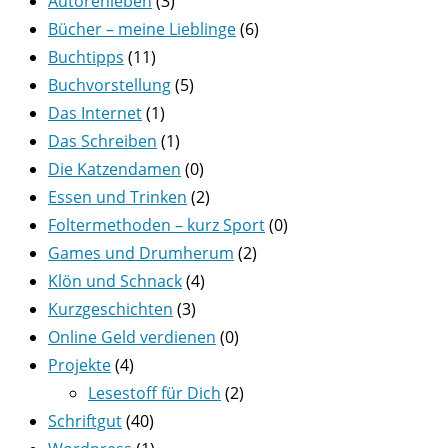
Autorenleben
(3)
Bücher – meine Lieblinge
(6)
Buchtipps
(11)
Buchvorstellung
(5)
Das Internet
(1)
Das Schreiben
(1)
Die Katzendamen
(0)
Essen und Trinken
(2)
Foltermethoden – kurz Sport
(0)
Games und Drumherum
(2)
Klön und Schnack
(4)
Kurzgeschichten
(3)
Online Geld verdienen
(0)
Projekte
(4)
Lesestoff für Dich
(2)
Schriftgut
(40)