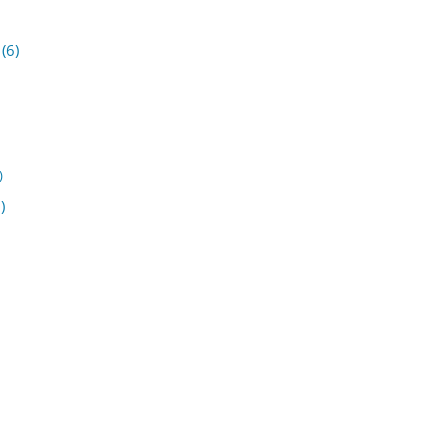
(6)
)
)