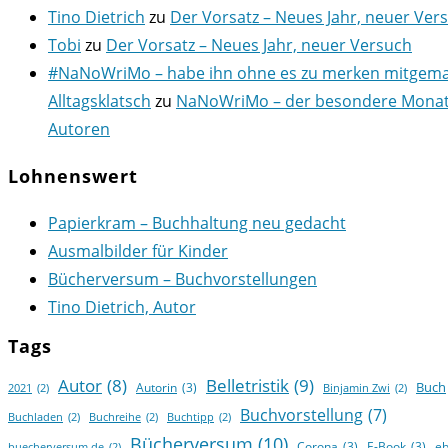
Tino Dietrich
zu
Der Vorsatz – Neues Jahr, neuer Ver
Tobi
zu
Der Vorsatz – Neues Jahr, neuer Versuch
#NaNoWriMo – habe ihn ohne es zu merken mitgema
Alltagsklatsch
zu
NaNoWriMo – der besondere Monat
Autoren
Lohnenswert
Papierkram – Buchhaltung neu gedacht
Ausmalbilder für Kinder
Bücherversum – Buchvorstellungen
Tino Dietrich, Autor
Tags
Autor
(8)
Belletristik
(9)
Buch
Autorin
(3)
2021
(2)
Binjamin Zwi
(2)
Buchvorstellung
(7)
Buchladen
(2)
Buchreihe
(2)
Buchtipp
(2)
Bücherversum
(10)
Corona
(3)
E-Book
(3)
e
buecherversum.de
(2)