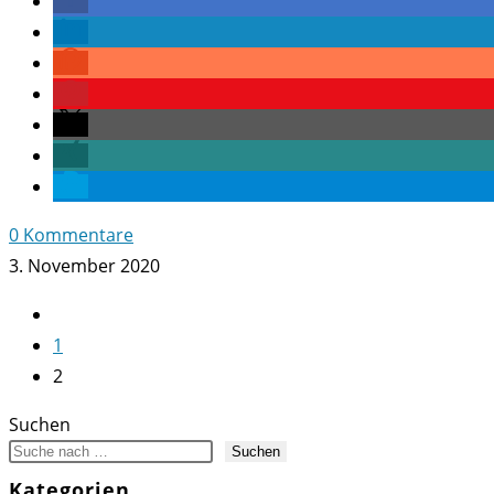
0 Kommentare
3. November 2020
Zur
vorherigen
1
Seite
2
Suchen
Suchen
Kategorien