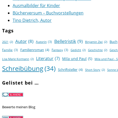
Ausmalbilder für Kinder
Bücherversum – Buchvorstellungen
Tino Dietrich, Autor
Tags
Autor
(8)
Belletristik
(9)
Buch
Autorin
(3)
2021
(2)
Binjamin Zwi
(2)
Familienroman
(4)
Familie
(3)
Fantasy
(3)
Gedicht
(2)
Geschichte
(2)
Gesch
Literatur
(7)
Mila und Paul
(5)
Lisa Marie Kormann
(2)
Mila und Paul - 
Schreibübung
(34)
Schriftsteller
(4)
Short Story
(2)
Sonne 
Gelistet bei …
Bewerte meinen Blog