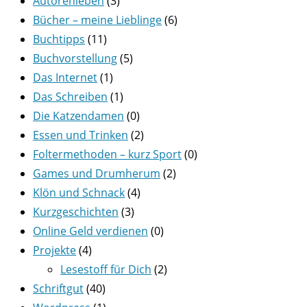
Autorenleben
(3)
Bücher – meine Lieblinge
(6)
Buchtipps
(11)
Buchvorstellung
(5)
Das Internet
(1)
Das Schreiben
(1)
Die Katzendamen
(0)
Essen und Trinken
(2)
Foltermethoden – kurz Sport
(0)
Games und Drumherum
(2)
Klön und Schnack
(4)
Kurzgeschichten
(3)
Online Geld verdienen
(0)
Projekte
(4)
Lesestoff für Dich
(2)
Schriftgut
(40)