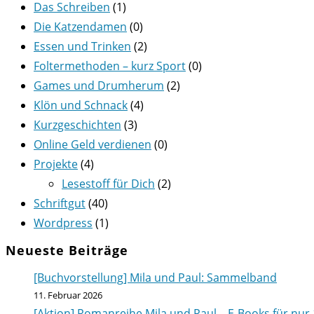
Das Schreiben
(1)
Die Katzendamen
(0)
Essen und Trinken
(2)
Foltermethoden – kurz Sport
(0)
Games und Drumherum
(2)
Klön und Schnack
(4)
Kurzgeschichten
(3)
Online Geld verdienen
(0)
Projekte
(4)
Lesestoff für Dich
(2)
Schriftgut
(40)
Wordpress
(1)
Neueste Beiträge
[Buchvorstellung] Mila und Paul: Sammelband
11. Februar 2026
[Aktion] Romanreihe Mila und Paul – E-Books für nur 