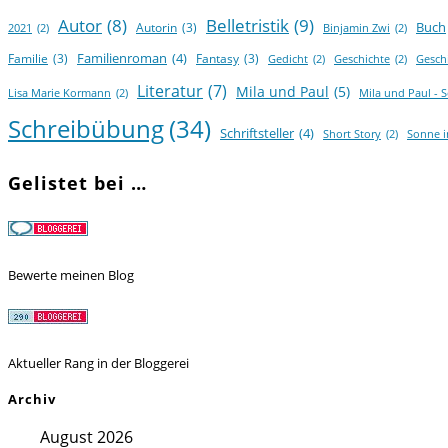
Autor
(8)
Belletristik
(9)
Buch
Autorin
(3)
2021
(2)
Binjamin Zwi
(2)
Familienroman
(4)
Familie
(3)
Fantasy
(3)
Gedicht
(2)
Geschichte
(2)
Gesch
Literatur
(7)
Mila und Paul
(5)
Lisa Marie Kormann
(2)
Mila und Paul - 
Schreibübung
(34)
Schriftsteller
(4)
Short Story
(2)
Sonne 
Gelistet bei …
Bewerte meinen Blog
Aktueller Rang in der Bloggerei
Archiv
August 2026