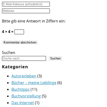
deinen
Gib
Namen
deine
Gib
oder
E-
deine
Bitte gib eine Antwort in Ziffern ein:
Benutzernamen
Mail-
Website-
zum
Adresse
URL
4 × 4 =
Kommentieren
zum
ein
ein
Kommentieren
(optional)
ein
Suchen
Suchen
Kategorien
Autorenleben
(3)
Bücher – meine Lieblinge
(6)
Buchtipps
(11)
Buchvorstellung
(5)
Das Internet
(1)