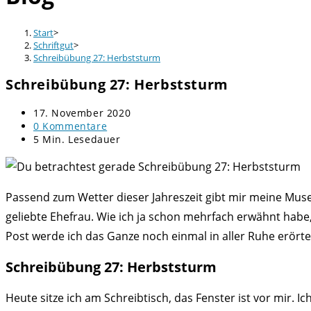
Start
>
Schriftgut
>
Schreibübung 27: Herbststurm
Schreibübung 27: Herbststurm
Beitrag
17. November 2020
veröffentlicht:
Beitrags-
0 Kommentare
Kommentare:
Lesedauer:
5 Min. Lesedauer
Passend zum Wetter dieser Jahreszeit gibt mir meine Mus
geliebte Ehefrau. Wie ich ja schon mehrfach erwähnt habe, 
Post werde ich das Ganze noch einmal in aller Ruhe erörte
Schreibübung 27: Herbststurm
Heute sitze ich am Schreibtisch, das Fenster ist vor mir.