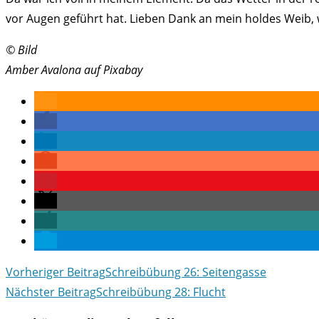
vor Augen geführt hat. Lieben Dank an mein holdes Weib, 
© Bild
Amber Avalona auf Pixabay
Weitere
Vorheriger Beitrag
Schreibübung 26: Seitengasse
Artikel
Nächster Beitrag
Schreibübung 28: Flucht
ansehen