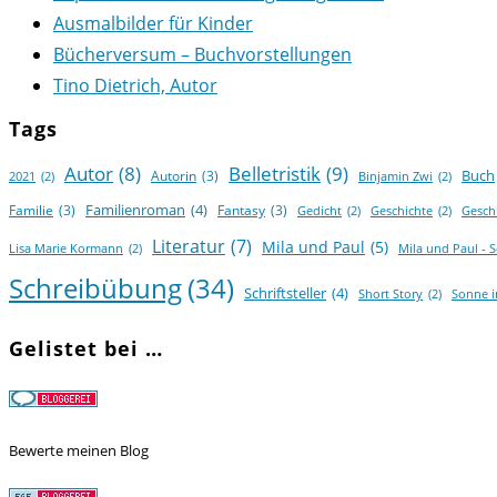
Ausmalbilder für Kinder
Bücherversum – Buchvorstellungen
Tino Dietrich, Autor
Tags
Autor
(8)
Belletristik
(9)
Buch
Autorin
(3)
2021
(2)
Binjamin Zwi
(2)
Familienroman
(4)
Familie
(3)
Fantasy
(3)
Gedicht
(2)
Geschichte
(2)
Gesch
Literatur
(7)
Mila und Paul
(5)
Lisa Marie Kormann
(2)
Mila und Paul - 
Schreibübung
(34)
Schriftsteller
(4)
Short Story
(2)
Sonne 
Gelistet bei …
Bewerte meinen Blog