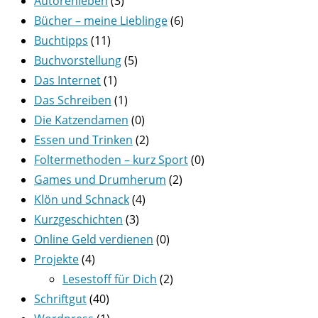
Autorenleben
(3)
Bücher – meine Lieblinge
(6)
Buchtipps
(11)
Buchvorstellung
(5)
Das Internet
(1)
Das Schreiben
(1)
Die Katzendamen
(0)
Essen und Trinken
(2)
Foltermethoden – kurz Sport
(0)
Games und Drumherum
(2)
Klön und Schnack
(4)
Kurzgeschichten
(3)
Online Geld verdienen
(0)
Projekte
(4)
Lesestoff für Dich
(2)
Schriftgut
(40)