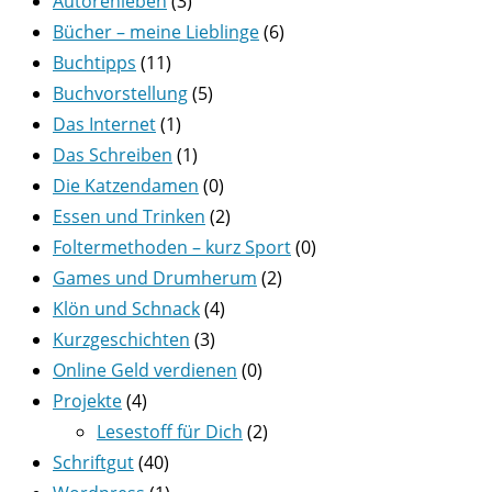
Autorenleben
(3)
Bücher – meine Lieblinge
(6)
Buchtipps
(11)
Buchvorstellung
(5)
Das Internet
(1)
Das Schreiben
(1)
Die Katzendamen
(0)
Essen und Trinken
(2)
Foltermethoden – kurz Sport
(0)
Games und Drumherum
(2)
Klön und Schnack
(4)
Kurzgeschichten
(3)
Online Geld verdienen
(0)
Projekte
(4)
Lesestoff für Dich
(2)
Schriftgut
(40)