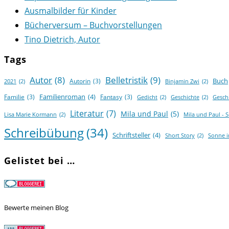
Ausmalbilder für Kinder
Bücherversum – Buchvorstellungen
Tino Dietrich, Autor
Tags
Autor
(8)
Belletristik
(9)
Buch
Autorin
(3)
2021
(2)
Binjamin Zwi
(2)
Familienroman
(4)
Familie
(3)
Fantasy
(3)
Gedicht
(2)
Geschichte
(2)
Gesch
Literatur
(7)
Mila und Paul
(5)
Lisa Marie Kormann
(2)
Mila und Paul - 
Schreibübung
(34)
Schriftsteller
(4)
Short Story
(2)
Sonne 
Gelistet bei …
Bewerte meinen Blog