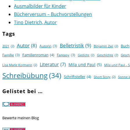
Ausmalbilder für Kinder
Bücherversum – Buchvorstellungen
Tino Dietrich, Autor
Tags
Autor
(8)
Belletristik
(9)
Buch
Autorin
(3)
2021
(2)
Binjamin Zwi
(2)
Familienroman
(4)
Familie
(3)
Fantasy
(3)
Gedicht
(2)
Geschichte
(2)
Gesch
Literatur
(7)
Mila und Paul
(5)
Lisa Marie Kormann
(2)
Mila und Paul - 
Schreibübung
(34)
Schriftsteller
(4)
Short Story
(2)
Sonne 
Gelistet bei …
Bewerte meinen Blog