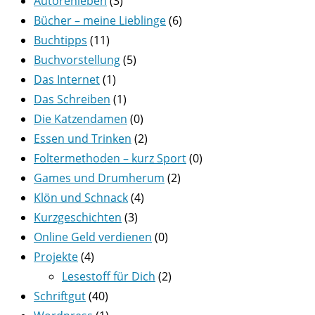
Autorenleben
(3)
Bücher – meine Lieblinge
(6)
Buchtipps
(11)
Buchvorstellung
(5)
Das Internet
(1)
Das Schreiben
(1)
Die Katzendamen
(0)
Essen und Trinken
(2)
Foltermethoden – kurz Sport
(0)
Games und Drumherum
(2)
Klön und Schnack
(4)
Kurzgeschichten
(3)
Online Geld verdienen
(0)
Projekte
(4)
Lesestoff für Dich
(2)
Schriftgut
(40)