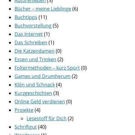
Autorenleben
(3)
Bücher – meine Lieblinge
(6)
Buchtipps
(11)
Buchvorstellung
(5)
Das Internet
(1)
Das Schreiben
(1)
Die Katzendamen
(0)
Essen und Trinken
(2)
Foltermethoden – kurz Sport
(0)
Games und Drumherum
(2)
Klön und Schnack
(4)
Kurzgeschichten
(3)
Online Geld verdienen
(0)
Projekte
(4)
Lesestoff für Dich
(2)
Schriftgut
(40)