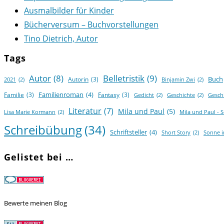
Ausmalbilder für Kinder
Bücherversum – Buchvorstellungen
Tino Dietrich, Autor
Tags
Autor
(8)
Belletristik
(9)
Buch
Autorin
(3)
2021
(2)
Binjamin Zwi
(2)
Familienroman
(4)
Familie
(3)
Fantasy
(3)
Gedicht
(2)
Geschichte
(2)
Gesch
Literatur
(7)
Mila und Paul
(5)
Lisa Marie Kormann
(2)
Mila und Paul - 
Schreibübung
(34)
Schriftsteller
(4)
Short Story
(2)
Sonne 
Gelistet bei …
Bewerte meinen Blog