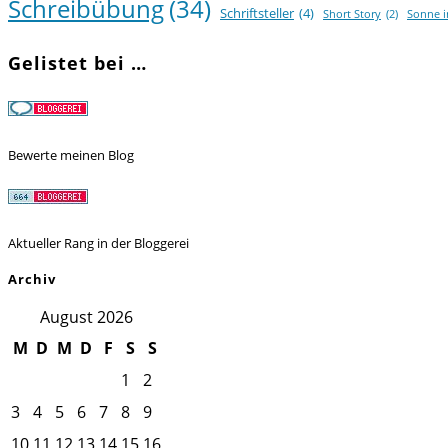
Schreibübung
(34)
Schriftsteller
(4)
Short Story
(2)
Sonne 
Gelistet bei …
Bewerte meinen Blog
Aktueller Rang in der Bloggerei
Archiv
August 2026
M
D
M
D
F
S
S
1
2
3
4
5
6
7
8
9
10
11
12
13
14
15
16