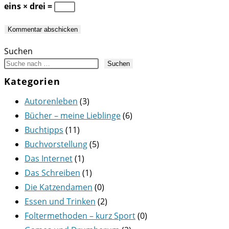
zum
Adresse
URL
eins × drei =
Kommentieren
zum
ein
ein
Kommentieren
(optional)
ein
Suchen
Suchen
Kategorien
Autorenleben
(3)
Bücher – meine Lieblinge
(6)
Buchtipps
(11)
Buchvorstellung
(5)
Das Internet
(1)
Das Schreiben
(1)
Die Katzendamen
(0)
Essen und Trinken
(2)
Foltermethoden – kurz Sport
(0)