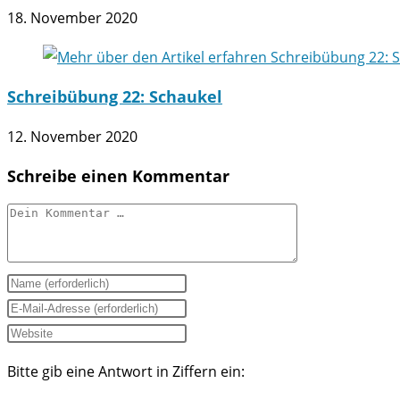
18. November 2020
Schreibübung 22: Schaukel
12. November 2020
Schreibe einen Kommentar
Kommentar
Gib
deinen
Gib
Namen
deine
Gib
oder
E-
deine
Bitte gib eine Antwort in Ziffern ein:
Benutzernamen
Mail-
Website-