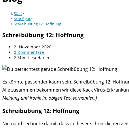
Start
>
Schriftgut
>
Schreibübung 12: Hoffnung
Schreibübung 12: Hoffnung
Beitrag
2. November 2020
veröffentlicht:
Beitrags-
0 Kommentare
Kommentare:
Lesedauer:
2 Min. Lesedauer
Es könnte passender kaum sein. Schreibübung 12: Hoffnung
Alle zusammen bekommen wir diese Kack Virus-Erkrankung 
Meinung und Ironie im obigen Text vorhanden.)
Schreibübung 12: Hoffnung
Niemand rechnete damit, dass in dieser schrecklichen Zei