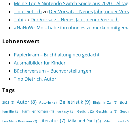
Meine Top 5 Nintendo Switch Spiele aus 2020 – Alltag
Tino Dietrich
zu
Der Vorsatz – Neues Jahr, neuer Ver
Tobi
zu
Der Vorsatz – Neues Jahr, neuer Versuch
#NaNoWriMo – habe ihn ohne es zu merken mitgemach
Lohnenswert
Papierkram – Buchhaltung neu gedacht
Ausmalbilder für Kinder
Bücherversum – Buchvorstellungen
Tino Dietrich, Autor
Tags
Autor
(8)
Belletristik
(9)
Buch
Autorin
(3)
2021
(2)
Binjamin Zwi
(2)
Familienroman
(4)
Familie
(3)
Fantasy
(3)
Gedicht
(2)
Geschichte
(2)
Gesch
Literatur
(7)
Mila und Paul
(5)
Lisa Marie Kormann
(2)
Mila und Paul - 