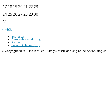
17
18
19
20
21
22
23
24
25
26
27
28
29
30
31
« Feb.
Impressum
Datenschutzerklärung
Kontakt
Cookie-Richtlinie (EU)
© Copyright 2026 - Tino Dietrich - Alltagsklatsch, das Original seit 2012. Blog ü