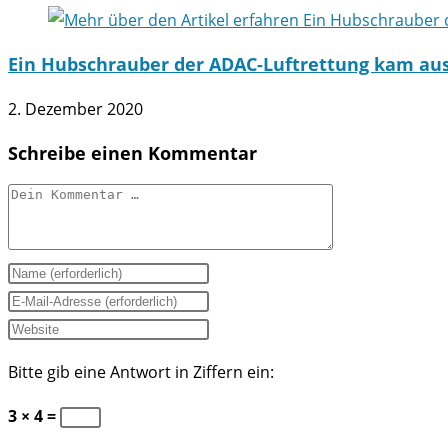
Ein Hubschrauber der ADAC-Luftrettung kam au
2. Dezember 2020
Schreibe einen Kommentar
Kommentar
Gib
deinen
Gib
Namen
deine
Gib
oder
E-
deine
Bitte gib eine Antwort in Ziffern ein:
Benutzernamen
Mail-
Website-
zum
Adresse
URL
3 × 4 =
Kommentieren
zum
ein