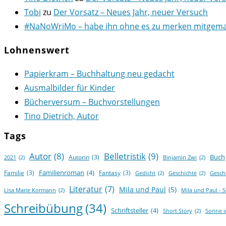
Tobi
zu
Der Vorsatz – Neues Jahr, neuer Versuch
#NaNoWriMo – habe ihn ohne es zu merken mitgemach
Lohnenswert
Papierkram – Buchhaltung neu gedacht
Ausmalbilder für Kinder
Bücherversum – Buchvorstellungen
Tino Dietrich, Autor
Tags
Autor
(8)
Belletristik
(9)
Buch
Autorin
(3)
2021
(2)
Binjamin Zwi
(2)
Familienroman
(4)
Familie
(3)
Fantasy
(3)
Gedicht
(2)
Geschichte
(2)
Gesch
Literatur
(7)
Mila und Paul
(5)
Lisa Marie Kormann
(2)
Mila und Paul - 
Schreibübung
(34)
Schriftsteller
(4)
Short Story
(2)
Sonne 