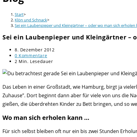
Start
>
Klön und Schnack
>
Sei ein Laubenpieper und Kleingärtner – oder wo man sich erholen
Sei ein Laubenpieper und Kleingärtner – 
Beitrag
8. Dezember 2012
veröffentlicht:
Beitrags-
0 Kommentare
Kommentare:
Lesedauer:
2 Min. Lesedauer
Das Leben in einer Großstadt, wie Hamburg, birgt ja viele
Zuhause”. Dort beginnt dann aber für viele von uns die Na
gießen, die überdrehten Kinder zu Bett bringen, und so w
Wo man sich erholen kann …
Für sich selbst bleiben oft nur ein bis zwei Stunden Erhol