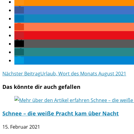
Weitere
Nächster Beitrag
Urlaub, Wort des Monats August 2021
Artikel
Das könnte dir auch gefallen
ansehen
Schnee – die weiße Pracht kam über Nacht
15. Februar 2021