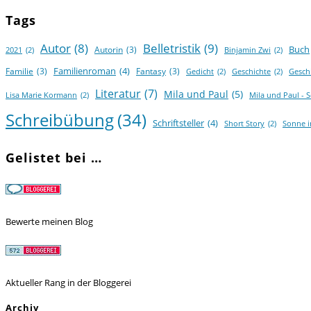
Tags
Autor
(8)
Belletristik
(9)
Buch
Autorin
(3)
2021
(2)
Binjamin Zwi
(2)
Familienroman
(4)
Familie
(3)
Fantasy
(3)
Gedicht
(2)
Geschichte
(2)
Gesch
Literatur
(7)
Mila und Paul
(5)
Lisa Marie Kormann
(2)
Mila und Paul - 
Schreibübung
(34)
Schriftsteller
(4)
Short Story
(2)
Sonne 
Gelistet bei …
Bewerte meinen Blog
Aktueller Rang in der Bloggerei
Archiv