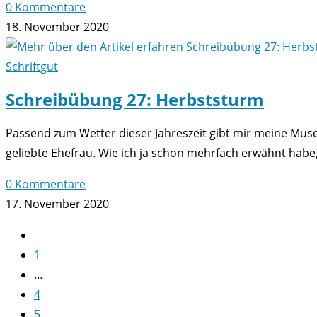
0 Kommentare
18. November 2020
Schriftgut
Schreibübung 27: Herbststurm
Passend zum Wetter dieser Jahreszeit gibt mir meine Mus
geliebte Ehefrau. Wie ich ja schon mehrfach erwähnt habe,
0 Kommentare
17. November 2020
Zur
vorherigen
1
Seite
…
4
5